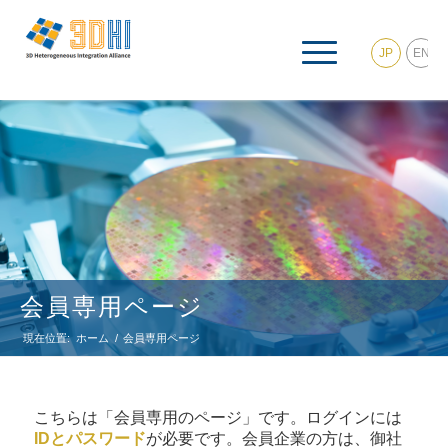
JP
EN
会員専用ページ
現在位置:
ホーム
/
会員専用ページ
こちらは「会員専用のページ」です。ログインには
IDとパスワード
が必要です。会員企業の方は、御社